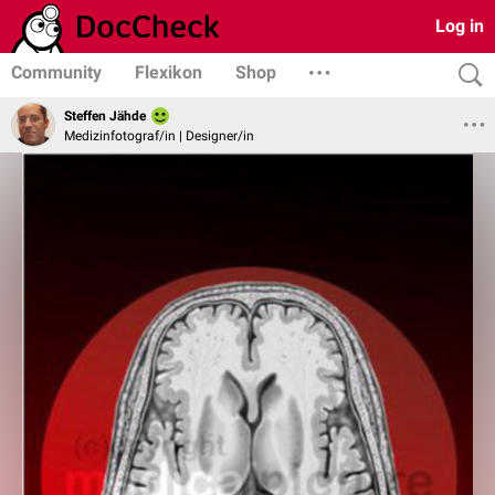
Log in
Community
Flexikon
Shop
Steffen Jähde
Medizinfotograf/in | Designer/in