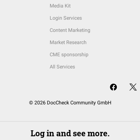
Media Kit
Login Services
Content Marketing
Market Research
CME sponsorship
All Services
© 2026 DocCheck Community GmbH
Log in and see more.