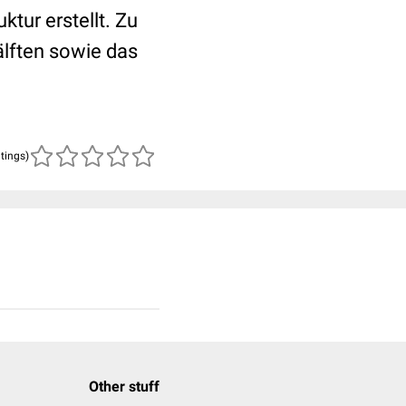
tur erstellt. Zu
älften sowie das
atings)
Other stuff