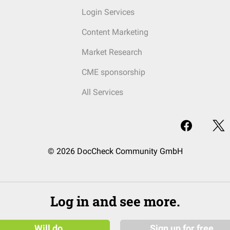
Login Services
Content Marketing
Market Research
CME sponsorship
All Services
© 2026 DocCheck Community GmbH
Log in and see more.
Will do
Sign up for free