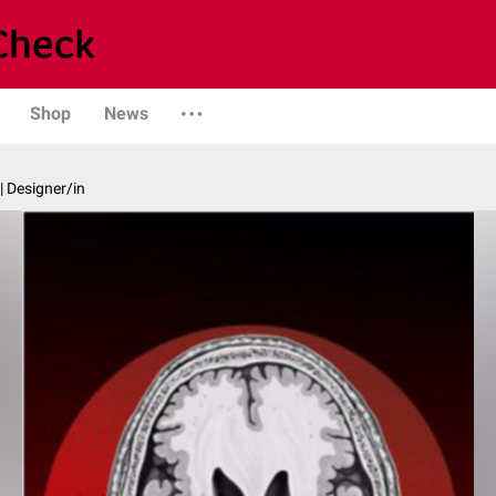
Shop
News
| Designer/in