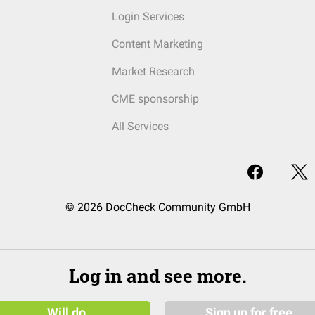
Login Services
Content Marketing
Market Research
CME sponsorship
All Services
© 2026 DocCheck Community GmbH
Log in and see more.
Will do
Sign up for free