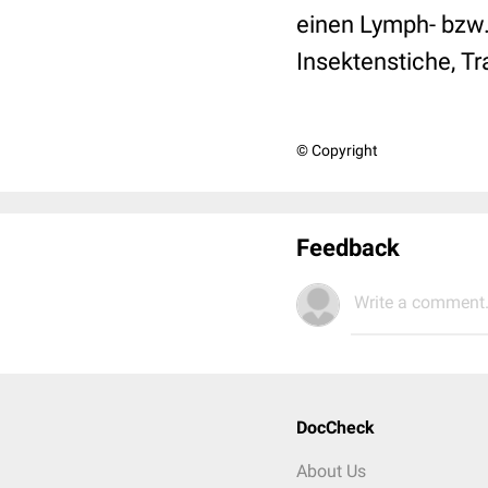
einen Lymph- bzw
Insektenstiche, T
© Copyright
Feedback
Write a comment.
DocCheck
About Us