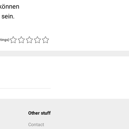
 können
 sein.
atings)
Other stuff
Contact