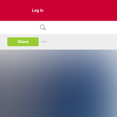
Log in
Share