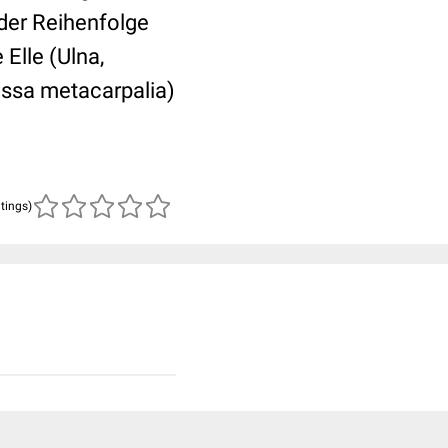
nder Reihenfolge
Elle (Ulna,
Ossa metacarpalia)
atings)