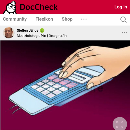
Log in
Community
Flexikon
Shop
Steffen Jähde
Medizinfotograf/in | Designer/in