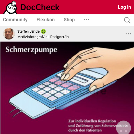
Log in
Community
Flexikon
Shop
Steffen Jähde
Medizinfotograf/in | Designer/in