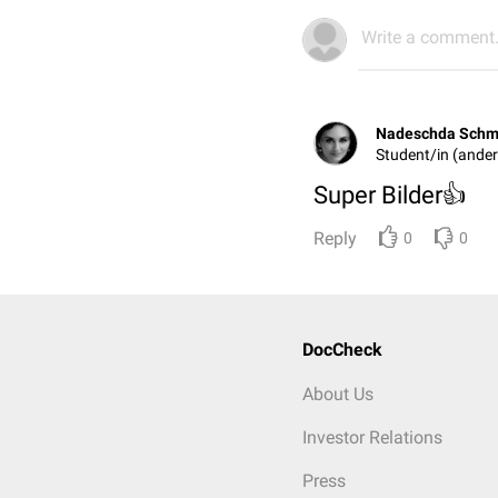
Write a comment.
Nadeschda Schm
Student/in (ander
Super Bilder👍
Reply
0
0
DocCheck
About Us
Investor Relations
Press