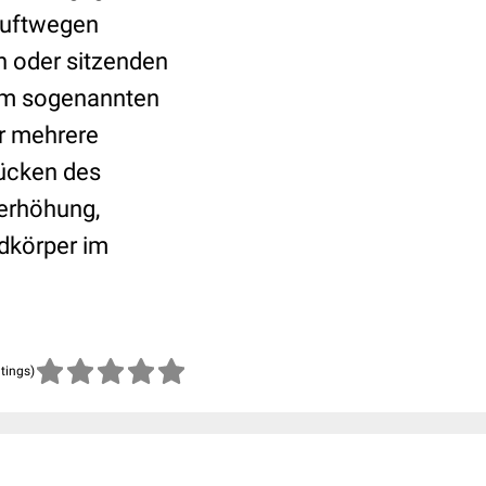
Luftwegen
n oder sitzenden
 im sogenannten
er mehrere
rücken des
kerhöhung,
dkörper im
atings)