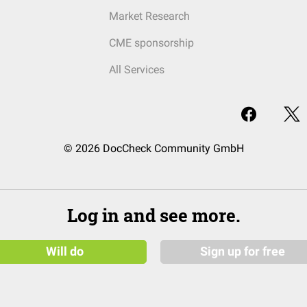
Market Research
CME sponsorship
All Services
© 2026 DocCheck Community GmbH
Log in and see more.
Will do
Sign up for free