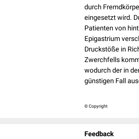
durch Fremdkörper
eingesetzt wird. 
Patienten von hin
Epigastrium versc
Druckstöße in Ric
Zwerchfells kommt
wodurch der in de
günstigen Fall au
© Copyright
Feedback