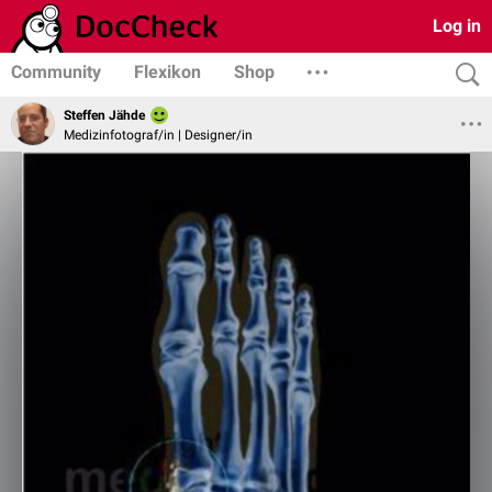
Log in
Community
Flexikon
Shop
Steffen Jähde
Medizinfotograf/in | Designer/in