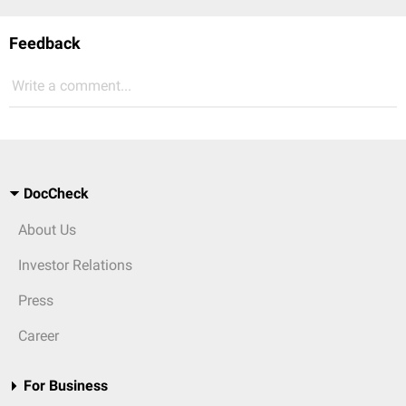
Feedback
Write a comment...
DocCheck
About Us
Investor Relations
Press
Career
For Business