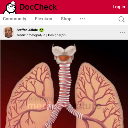
Log in
Community
Flexikon
Shop
Steffen Jähde
Medizinfotograf/in | Designer/in