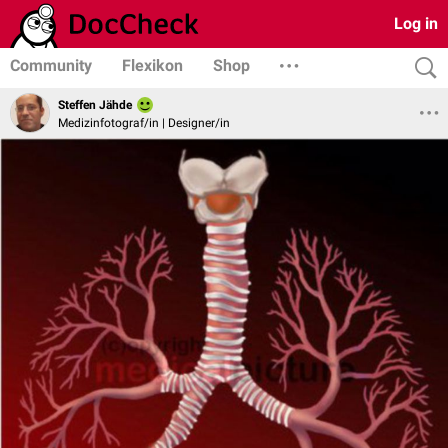
Log in
Community
Flexikon
Shop
Steffen Jähde
Medizinfotograf/in | Designer/in