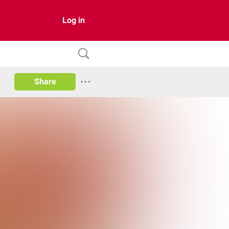
Log in
Share