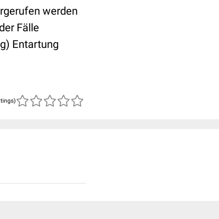
orgerufen werden
der Fälle
ig) Entartung
atings)