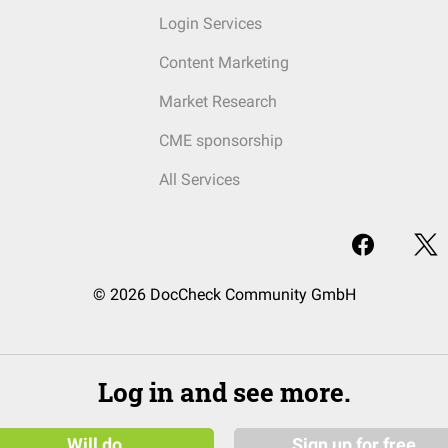
Login Services
Content Marketing
Market Research
CME sponsorship
All Services
© 2026 DocCheck Community GmbH
Log in and see more.
Will do
Sign up for free