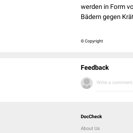
werden in Form v
Bädern gegen Krä
© Copyright
Feedback
Write a comment.
DocCheck
About Us