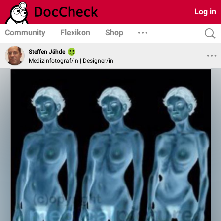
Log in
Community
Flexikon
Shop
Steffen Jähde
Medizinfotograf/in | Designer/in