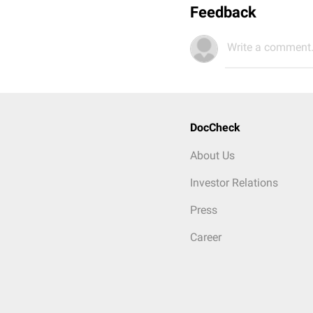
Feedback
Write a comment.
DocCheck
About Us
Investor Relations
Press
Career