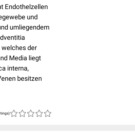
ht Endothelzellen
degewebe und
t und umliegendem
dventitia
 welches der
nd Media liegt
a interna,
Venen besitzen
atings)