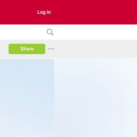
Log in
Share