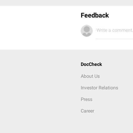
Feedback
Write a comment.
DocCheck
About Us
Investor Relations
Press
Career