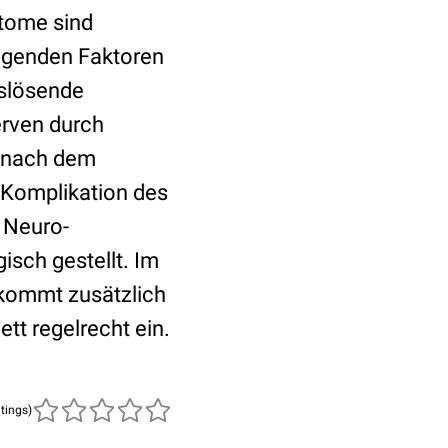
ptome sind
liegenden Faktoren
uslösende
erven durch
t nach dem
 Komplikation des
 Neuro-
isch gestellt. Im
 kommt zusätzlich
tt regelrecht ein.
atings)