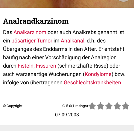
Analrandkarzinom
Das
Analkarzinom
oder auch Analkrebs genannt ist
ein
bösartiger
Tumor
im
Analkanal
, d.h. des
Überganges des Enddarms in den After. Er entsteht
häufig nach einer Vorschädigung der Analregion
durch
Fisteln
,
Fissuren
(schmerzhafte Risse) oder
auch warzenartige Wucherungen (
Kondylome
) bzw.
infolge von übertragenen
Geschlechtskrankheiten
.
© Copyright
(1 ratings)
07.09.2008