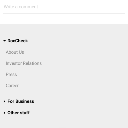
Write a comment...
DocCheck
About Us
Investor Relations
Press
Career
For Business
Other stuff