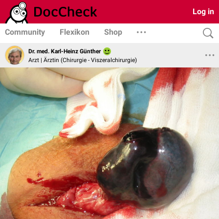
Log in
Community
Flexikon
Shop
Dr. med. Karl-Heinz Günther
Arzt | Ärztin (Chirurgie - Viszeralchirurgie)