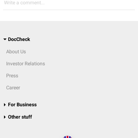
Write a comment...
DocCheck
About Us
Investor Relations
Press
Career
For Business
Other stuff