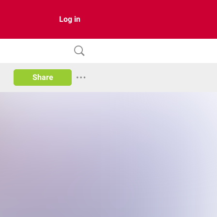
Log in
Share