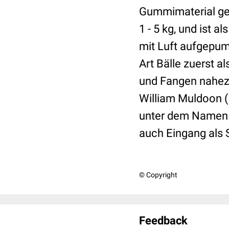
Gummimaterial gef
1 - 5 kg, und ist a
mit Luft aufgepum
Art Bälle zuerst 
und Fangen nahezu
William Muldoon (
unter dem Namen I
auch Eingang als S
© Copyright
Feedback