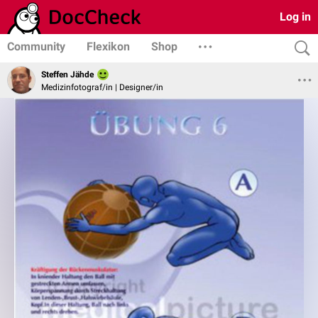
Log in
Community
Flexikon
Shop
Steffen Jähde
Medizinfotograf/in | Designer/in