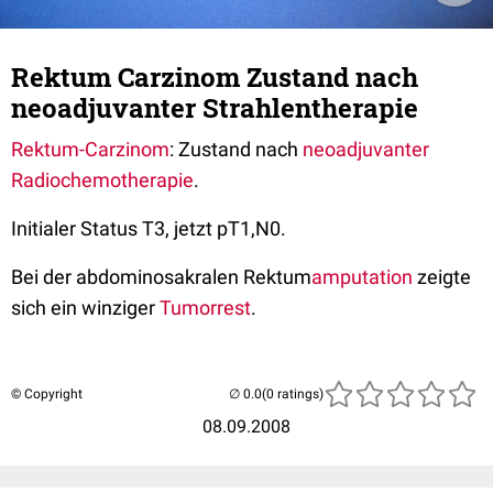
Rektum Carzinom Zustand nach
neoadjuvanter Strahlentherapie
Rektum-Carzinom
: Zustand nach
neoadjuvanter
Radiochemotherapie
.
Initialer Status T3, jetzt pT1,N0.
Bei der abdominosakralen Rektum
amputation
zeigte
sich ein winziger
Tumorrest
.
© Copyright
(0 ratings)
08.09.2008