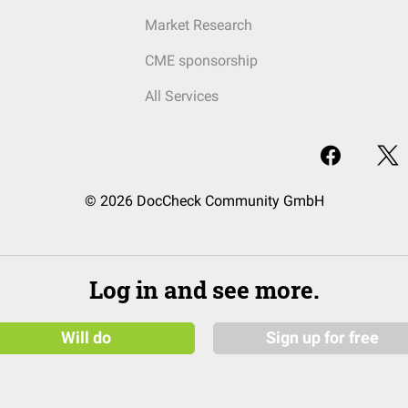
Market Research
CME sponsorship
All Services
© 2026 DocCheck Community GmbH
Log in and see more.
Will do
Sign up for free