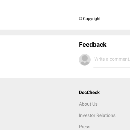
© Copyright
Feedback
Write a comment.
DocCheck
About Us
Investor Relations
Press