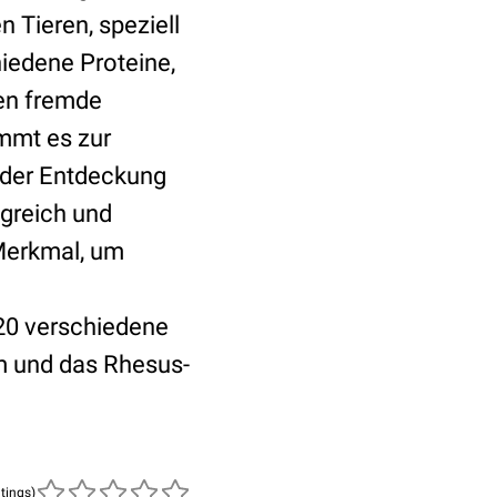
 Tieren, speziell
iedene Proteine,
gen fremde
mmt es zur
r der Entdeckung
lgreich und
 Merkmal, um
20 verschiedene
m und das Rhesus-
atings)