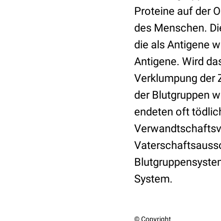
Proteine auf der O
des Menschen. Die
die als Antigene 
Antigene. Wird da
Verklumpung der Z
der Blutgruppen w
endeten oft tödlic
Verwandtschaftsve
Vaterschaftsaussc
Blutgruppensystem
System.
© Copyright