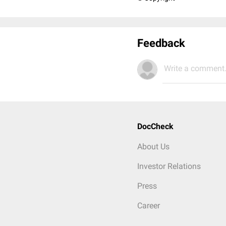
Feedback
Write a comment.
DocCheck
About Us
Investor Relations
Press
Career