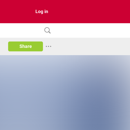
Log in
Share