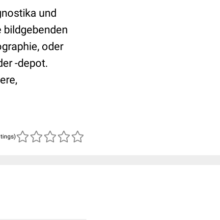
gnostika und
ie bildgebenden
raphie, oder
er -depot.
ere,
atings)