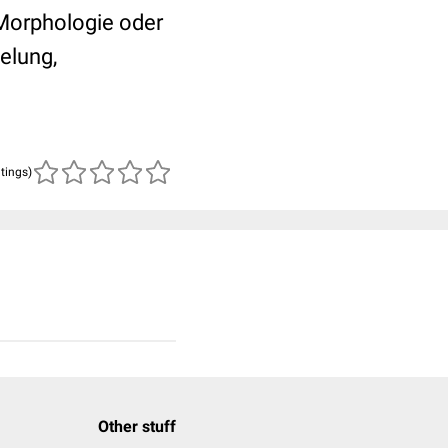
 Morphologie oder
elung,
atings)
Other stuff