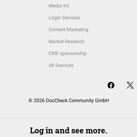
Media Kit
Login Services
Content Marketing
Market Research
CME sponsorship
All Services
© 2026 DocCheck Community GmbH
Log in and see more.