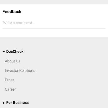
Feedback
Write a comment...
DocCheck
About Us
Investor Relations
Press
Career
For Business