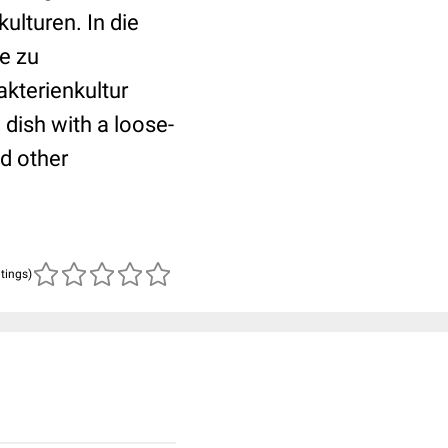
ulturen. In die
e zu
akterienkultur
c dish with a loose-
nd other
atings)