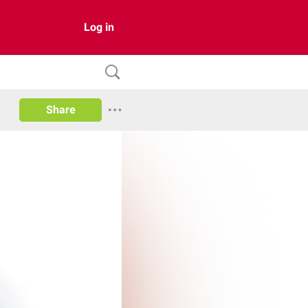
Log in
Share