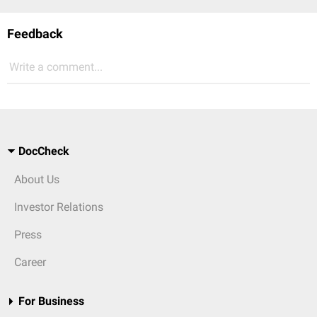
Feedback
Write a comment...
DocCheck
About Us
Investor Relations
Press
Career
For Business