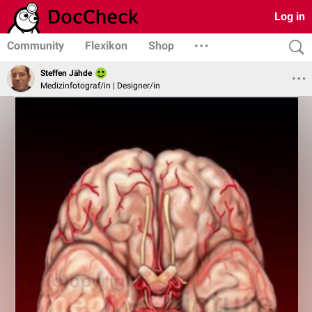
Log in
Community
Flexikon
Shop
Steffen Jähde
Medizinfotograf/in | Designer/in