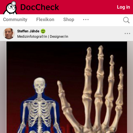
Log in
Community
Flexikon
Shop
Steffen Jähde
Medizinfotograf/in | Designer/in