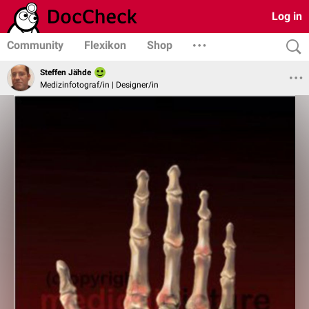
Log in
Community
Flexikon
Shop
Steffen Jähde
Medizinfotograf/in | Designer/in