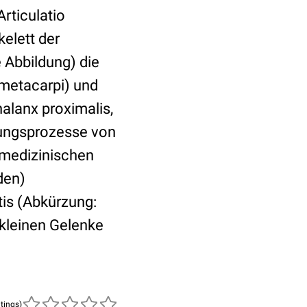
rticulatio
elett der
 Abbildung) die
metacarpi) und
alanx proximalis,
dungsprozesse von
 medizinischen
den)
is (Abkürzung:
 kleinen Gelenke
atings)