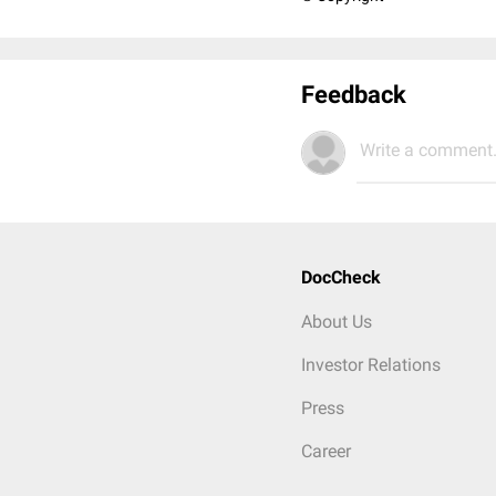
Feedback
Write a comment.
DocCheck
About Us
Investor Relations
Press
Career