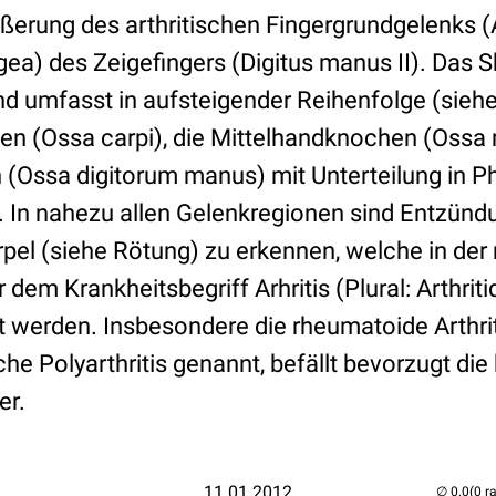
ßerung des arthritischen Fingergrundgelenks (A
a) des Zeigefingers (Digitus manus II). Das Sk
 umfasst in aufsteigender Reihenfolge (siehe
n (Ossa carpi), die Mittelhandknochen (Ossa 
 (Ossa digitorum manus) mit Unterteilung in Ph
s. In nahezu allen Gelenkregionen sind Entzün
el (siehe Rötung) zu erkennen, welche in der
dem Krankheitsbegriff Arhritis (Plural: Arthriti
erden. Insbesondere die rheumatoide Arthrit
he Polyarthritis genannt, befällt bevorzugt die
er.
11.01.2012
(0 r