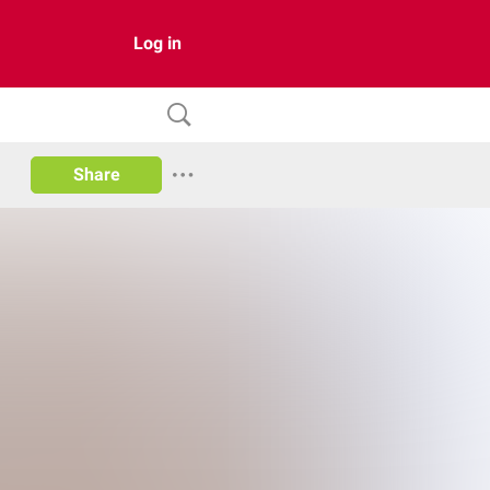
Log in
Share