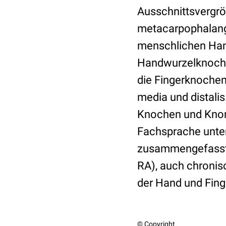
Ausschnittsvergrö
metacarpophalange
menschlichen Hand
Handwurzelknoche
die Fingerknochen
media und distali
Knochen und Knorp
Fachsprache unter 
zusammengefasst w
RA), auch chronisc
der Hand und Fing
© Copyright