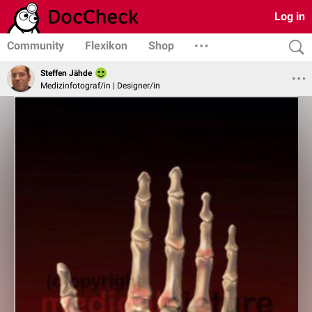
Log in
Community
Flexikon
Shop
Steffen Jähde
Medizinfotograf/in | Designer/in