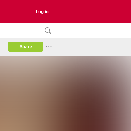
Log in
Share