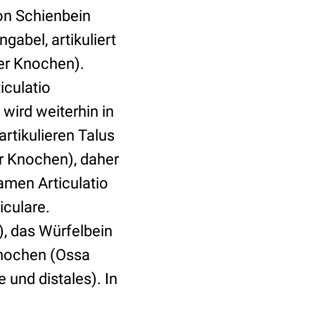
von Schienbein
gabel, artikuliert
der Knochen).
iculatio
 wird weiterhin in
artikulieren Talus
er Knochen), daher
amen Articulatio
iculare.
), das Würfelbein
knochen (Ossa
und distales). In