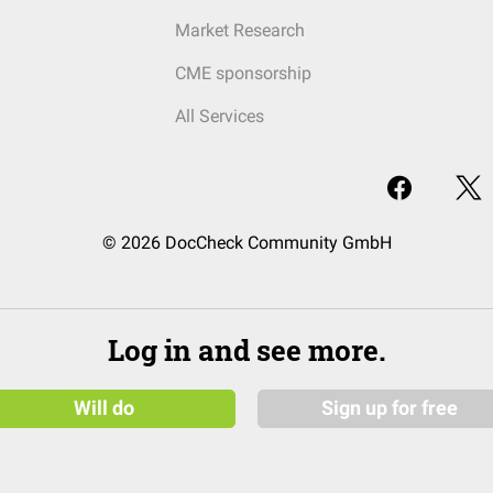
Market Research
CME sponsorship
All Services
© 2026 DocCheck Community GmbH
Log in and see more.
Will do
Sign up for free