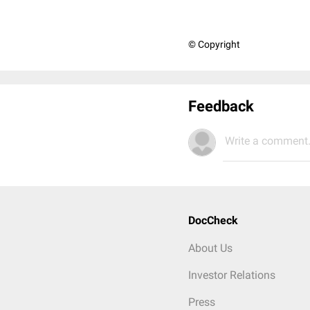
© Copyright
Feedback
Write a comment.
DocCheck
About Us
Investor Relations
Press