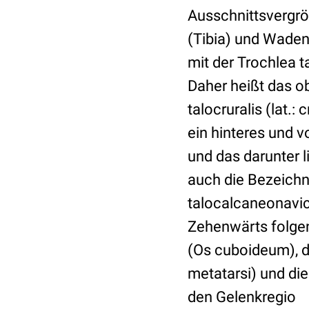
Ausschnittsvergrö
(Tibia) und Wadenb
mit der Trochlea t
Daher heißt das o
talocruralis (lat.
ein hinteres und v
und das darunter 
auch die Bezeichn
talocalcaneonavicu
Zehenwärts folgen
(Os cuboideum), d
metatarsi) und di
den Gelenkregio