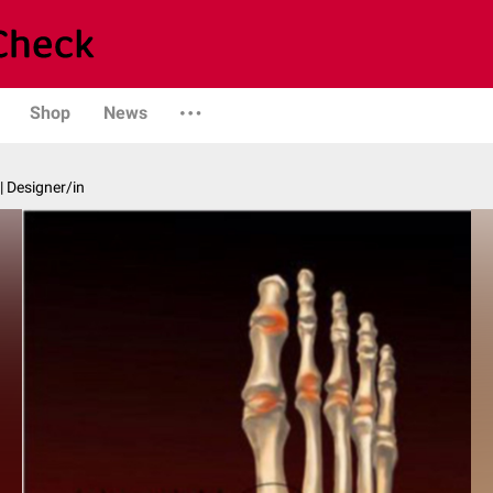
Shop
News
| Designer/in