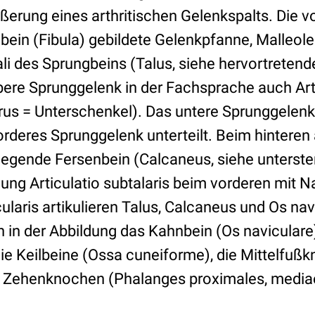
ßerung eines arthritischen Gelenkspalts. Die 
ein (Fibula) gebildete Gelenkpfanne, Malleolen
ali des Sprungbeins (Talus, siehe hervortreten
bere Sprunggelenk in der Fachsprache auch Art
: crus = Unterschenkel). Das untere Sprunggelenk
orderes Sprunggelenk unterteilt. Beim hinteren 
liegende Fersenbein (Calcaneus, siehe unterst
ung Articulatio subtalaris beim vorderen mit N
laris artikulieren Talus, Calcaneus und Os nav
 in der Abbildung das Kahnbein (Os naviculare
ie Keilbeine (Ossa cuneiforme), die Mittelfuß
e Zehenknochen (Phalanges proximales, mediae 