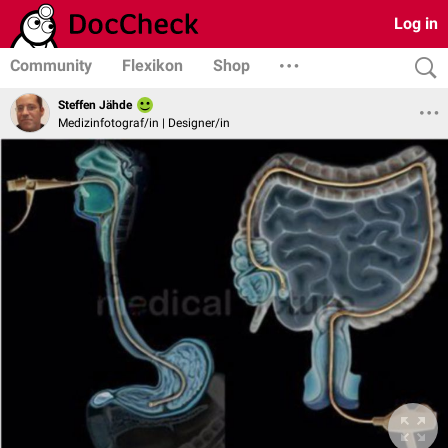
Log in
Community
Flexikon
Shop
Steffen Jähde
Medizinfotograf/in | Designer/in