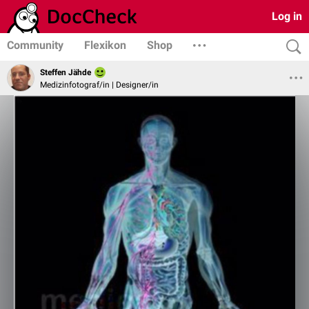
Log in
Community
Flexikon
Shop
Steffen Jähde
Medizinfotograf/in | Designer/in