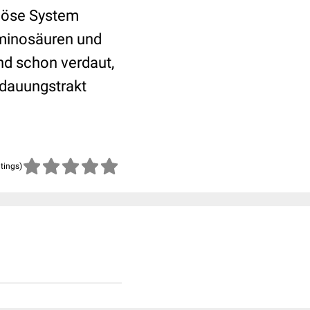
enöse System
Aminosäuren und
nd schon verdaut,
rdauungstrakt
atings)