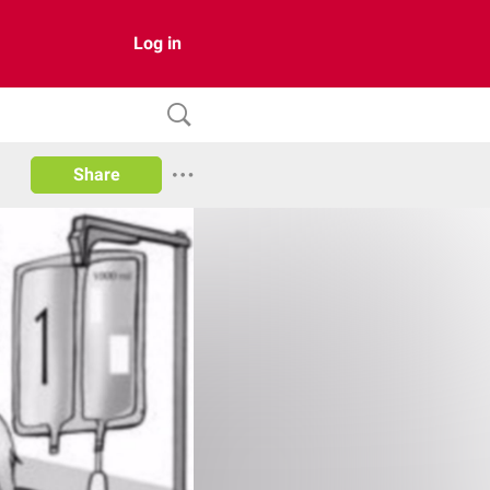
Log in
Share