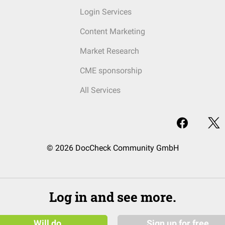
Login Services
Content Marketing
Market Research
CME sponsorship
All Services
© 2026 DocCheck Community GmbH
Log in and see more.
Will do
Sign up for free