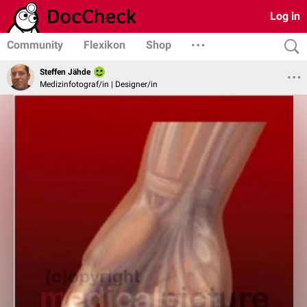
Log in
Community
Flexikon
Shop
Steffen Jähde
Medizinfotograf/in | Designer/in