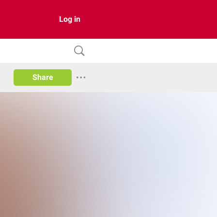
Log in
Share