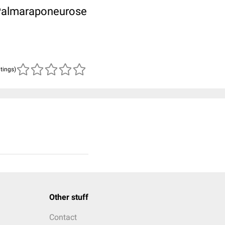
 Palmaraponeurose
atings)
Other stuff
Contact