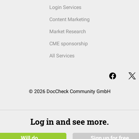
Login Services
Content Marketing
Market Research
CME sponsorship
All Services
© 2026 DocCheck Community GmbH
Log in and see more.
Will do
Sign up for free