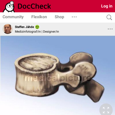
Log in
Community
Flexikon
Shop
Steffen Jähde
Medizinfotograf/in | Designer/in