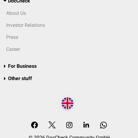
DocCheck
About Us
Investor Relations
Press
Career
For Business
Other stuff
© 2026 DocCheck Community GmbH