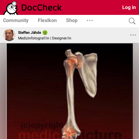
Log in
Community
Flexikon
Shop
Steffen Jähde
Medizinfotograf/in | Designer/in