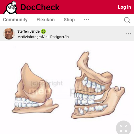
Log in
Community
Flexikon
Shop
Steffen Jähde
Medizinfotograf/in | Designer/in