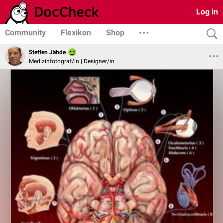
Log in
Community
Flexikon
Shop
Steffen Jähde
Medizinfotograf/in | Designer/in