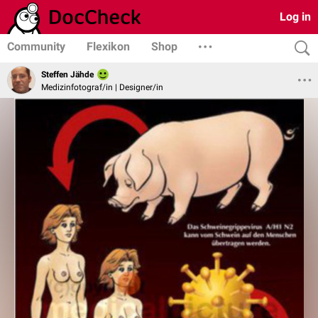
Log in
Community
Flexikon
Shop
Steffen Jähde
Medizinfotograf/in | Designer/in