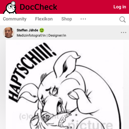
Log in
Community
Flexikon
Shop
Steffen Jähde
Medizinfotograf/in | Designer/in