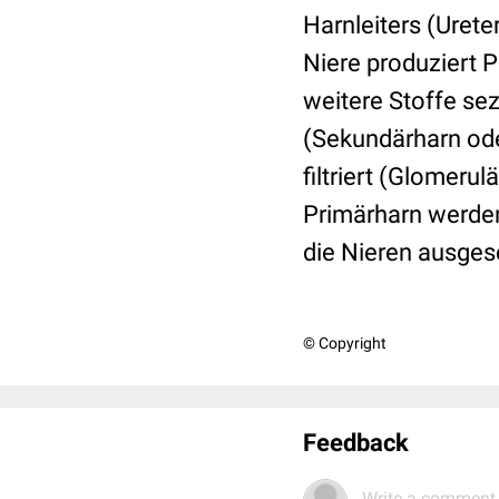
Harnleiters (Uret
Niere produziert P
weitere Stoffe sez
(Sekundärharn ode
filtriert (Glomerul
Primärharn werden 
die Nieren ausges
© Copyright
Feedback
Write a comment.