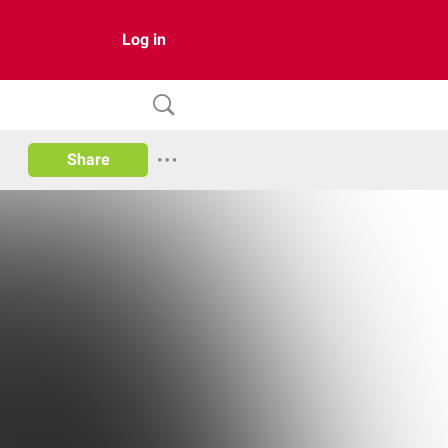
Log in
Share