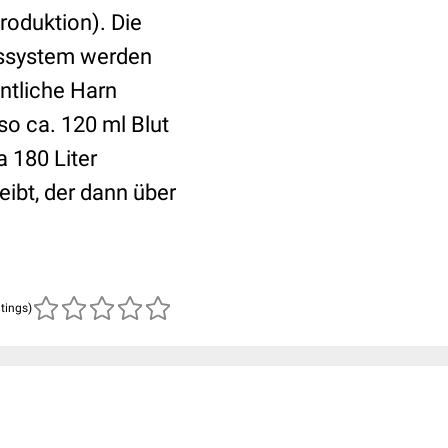
roduktion). Die
lussystem werden
entliche Harn
o ca. 120 ml Blut
a 180 Liter
eibt, der dann über
atings)